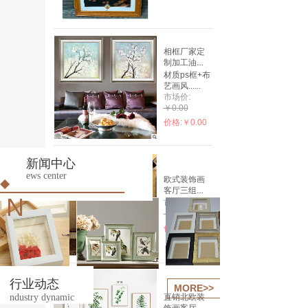
厂家批发PS
电表箱装饰
发泡荣誉......
画
市场价:
￥0.00
无框画/帆布
相框厂家定
价格:
￥0.00
画框
制加工油
画......
材质ps框+布
艺画风......
木制工艺品/
市场价:
礼品
￥0.00
价格:
￥0.00
订造创意简
约仿实木
7......
市场价:
￥0.00
新闻中心
价格:
￥0.00
ews center
欧式装饰画
客厅三组
N
合......
市场价:
￥0.00
价格:
￥0.00
加载更多
行业动态
MORE>>
直销北欧装
ndustry dynamic
饰画客厅