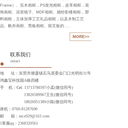
Frame）、实木相框，PS发泡相框，皮革相框，装
饰画框、浴室镜子、MDF相框、婚纱影楼相框，塑
料相框，立体加厚工艺礼品相框，以及木制工艺
品、帆布画框、黑板相框、留言板的......
MORE>>
联系我们
ontact
C
地 址：东莞市塘厦镇石马居委会门口光明街31号
鸿鑫宝科技园A栋四楼
手 机：
Cel. 
13713780397小孟(微信同号)
13826589967王生
(微信同号)
18026951389小陈
(微信同号)
座机：0769-81287690
邮 箱：mcx929@163.com
1客服qq：2368320561