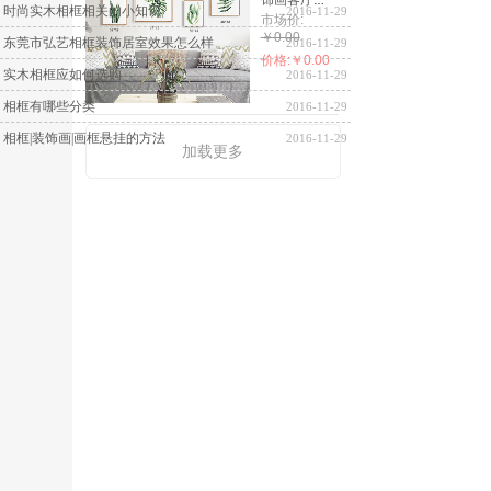
I
时尚实木相框相关的小知识
2016-11-29
现......
市场价:
￥0.00
东莞市弘艺相框装饰居室效果怎么样
2016-11-29
价格:
￥0.00
实木相框应如何选购
2016-11-29
相框有哪些分类
2016-11-29
相框|装饰画|画框悬挂的方法
2016-11-29
加载更多