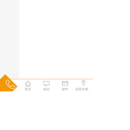
首页
短信
邮件
东莞市塘厦镇石马居委会门口光明街31号鸿鑫宝科技园A栋四楼