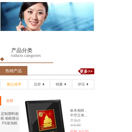
2客服qq：461483073
产品分类
roducts categories
P
热销产品
更多>>
默认排序
总价
销量
评论
全部
标本相框，
定制塑料相
中空立体
框 相框摆台
相......
市场价:
PS发泡框
￥0.00
价格:
￥0.00