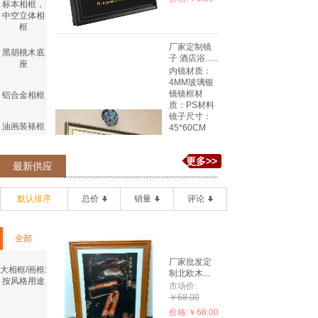
标本相框，
中空立体相
框
厂家定制镜
黑胡桃木底
子 酒店浴......
座
内镜材质：
4MM玻璃银
镜镜框材
铝合金相框
质：PS材料
镜子尺寸：
油画装裱框
45*60CM
50*70CM
60*80CM 可
书法字画装
更多>>
以定
最新供应
裱框
制其他规格
风 格：
简约现代安
默认排序
总价
销量
评论
小相框/画框:
装方式 ：挂
按材质
钩安装特
点：横竖双
全部
用
镜框/浴室镜
市场价:
子/装饰镜
厂家批发定
￥0.00
大相框/画框:
制北欧木
价格:
￥0.00
按风格用途
质......
大相框/画框:
市场价:
按风格用途
￥68.00
价格:
￥68.00