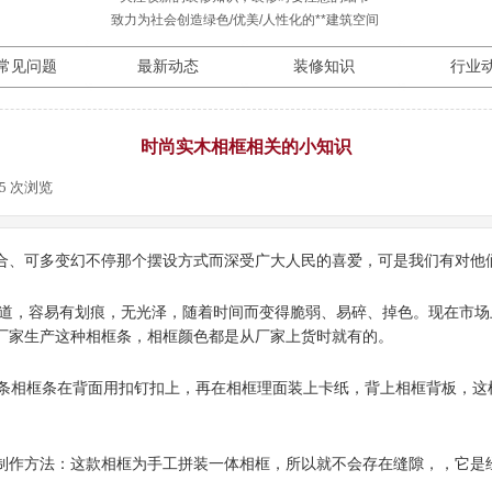
致力为社会创造绿色/优美/人性化的**建筑空间
常见问题
最新动态
装修知识
行业
时尚实木相框相关的小知识
95
次浏览
|
合、可多变幻不停那个摆设方式而深受广大人民的喜爱，可是我们有对他
道，容易有划痕，无光泽，随着时间而变得脆弱、易碎、掉色。现在市场
厂家生产这种相框条，相框颜色都是从厂家上货时就有的。
两条相框条在背面用扣钉扣上，再在相框理面装上卡纸，背上相框背板，这
制作方法：这款相框为手工拼装一体相框，所以就不会存在缝隙，，它是